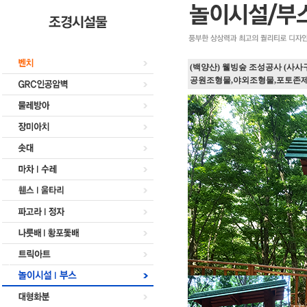
(백양산) 웰빙숲 조성공사 (사
공원조형물,야외조형물,포토존