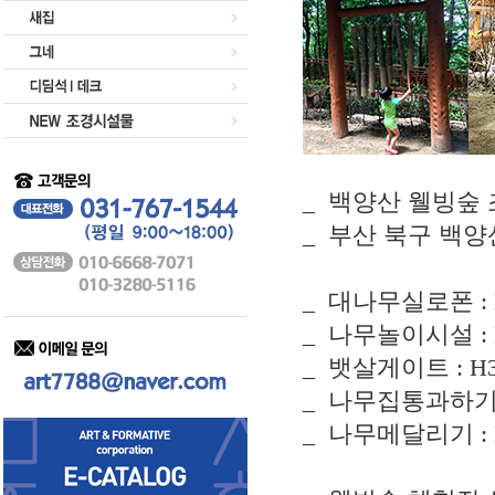
_ 백양산 웰빙숲
_ 부산 북구 백양
_ 대나무실로폰 : H
_ 나무놀이시설 : H1
_ 뱃살게이트 : H3
_ 나무집통과하기 : 
_ 나무메달리기 : H