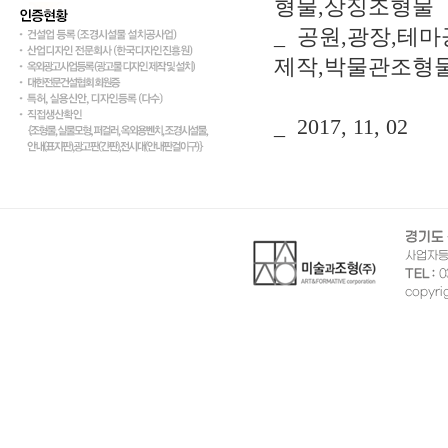
형물,상징조형물
_ 공원,광장,테
제작,박물관조형
_ 2017, 11, 02