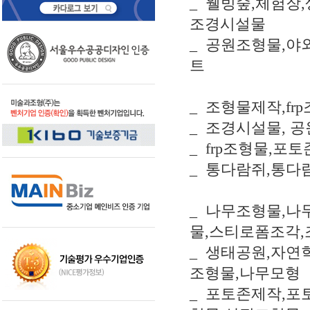
_ 웰빙숲,체험장
조경시설물
_ 공원조형물,야
트
_ 조형물제작,fr
_ 조경시설물, 
_ frp조형물,
_ 통다람쥐,통다
_ 나무조형물,나무
물,스티로폼조각,
_ 생태공원,자연
조형물,나무모형
_ 포토존제작,포