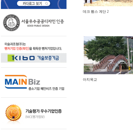
데크 휀스 계단 2
아치목교