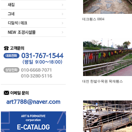
데크휀스 0804
대전 한밭수목원 목재휀스